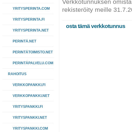
Verkkotunnuksen omista
rekisteröity meille 31.7.
YRITYSPERINTA.COM
YRITYSPERINTA.FI
osta tämä verkkotunnus
YRITYSPERINTA.NET
PERINTÄ.NET
PERINTÄTOIMISTO.NET
PERINTÄPALVELU.COM
RAHOITUS
VERKKOPANKKI.FI
VERKKOPANKKI.NET
YRITYSPANKKI.FI
YRITYSPANKKI.NET
YRITYSPANKKI.COM