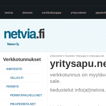
netvia
domain
verkkokauppa
yritysnimet
ajankoh
netvia
.fi
Netvia Oy
yritysnimet
»
Suomen Yritysapu
»
yritysapu.net
Verkkotunnukset
yritysapu.n
KIINTEISTÖ
verkkotunnus on myytävä
VILLAS.FI
sale.
PERINTÄ
tiedustelut info(at)netvia.
PERINTÄPALVELU.NET
PIKAPERINTA.NET