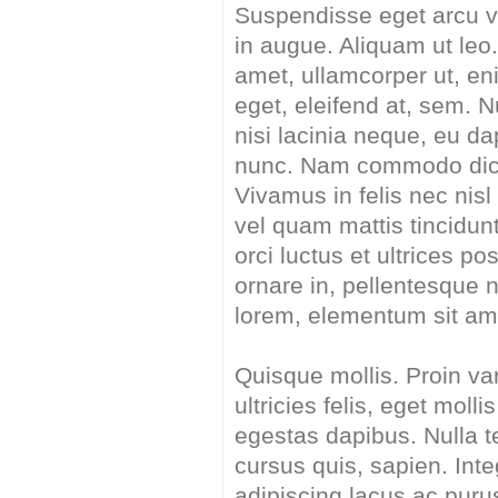
Suspendisse eget arcu v
in augue. Aliquam ut leo.
amet, ullamcorper ut, en
eget, eleifend at, sem. Nu
nisi lacinia neque, eu da
nunc. Nam commodo dictu
Vivamus in felis nec nis
vel quam mattis tincidun
orci luctus et ultrices p
ornare in, pellentesque n
lorem, elementum sit ame
Quisque mollis. Proin vari
ultricies felis, eget moll
egestas dapibus. Nulla te
cursus quis, sapien. Int
adipiscing lacus ac pur