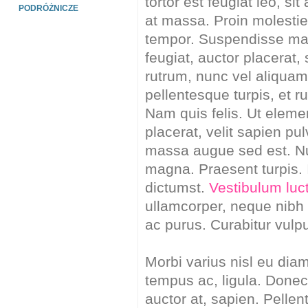
tortor est feugiat leo, si
PODRÓŻNICZE
at massa. Proin molestie
tempor. Suspendisse ma
feugiat, auctor placerat, 
rutrum, nunc vel aliquam 
pellentesque turpis, et r
Nam quis felis. Ut eleme
placerat, velit sapien pu
massa augue sed est. Nu
magna. Praesent turpis. 
dictumst.
Vestibulum luc
ullamcorper, neque nibh
ac purus. Curabitur vulpu
Morbi varius nisl eu diam.
tempus ac, ligula. Donec 
auctor at, sapien. Pellen