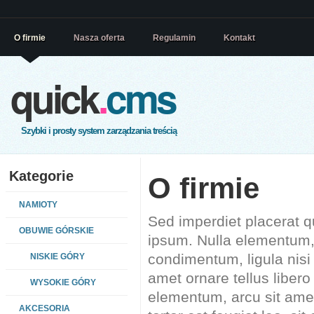
O firmie
Nasza oferta
Regulamin
Kontakt
quick
.
cms
Szybki i prosty system zarządzania treścią
Kategorie
O firmie
NAMIOTY
Sed imperdiet placerat 
OBUWIE GÓRSKIE
ipsum. Nulla elementum, 
condimentum, ligula nis
NISKIE GÓRY
amet ornare tellus liber
WYSOKIE GÓRY
elementum, arcu sit amet
AKCESORIA