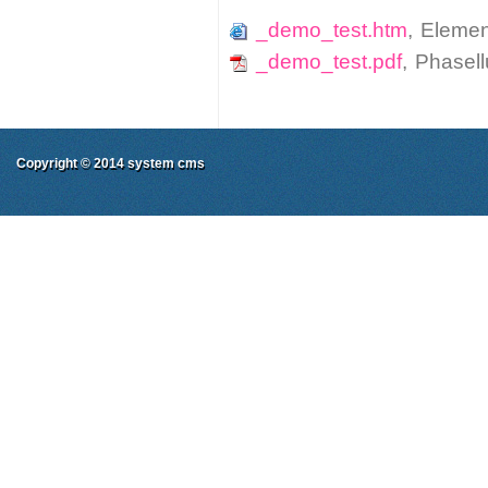
_demo_test.htm
,
Elemen
_demo_test.pdf
,
Phasell
Copyright © 2014
system cms